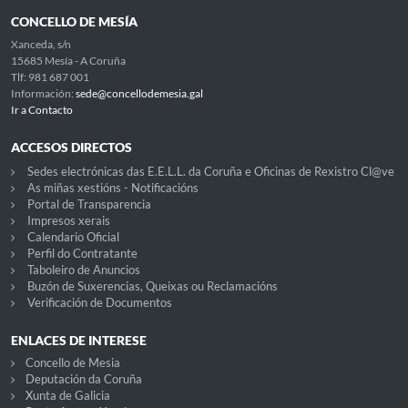
CONCELLO DE MESÍA
Xanceda, s/n
15685 Mesía - A Coruña
Tlf: 981 687 001
Información:
sede@concellodemesia.gal
Ir a Contacto
ACCESOS DIRECTOS
Sedes electrónicas das E.E.L.L. da Coruña e Oficinas de Rexistro Cl@ve
As miñas xestións - Notificacións
Portal de Transparencia
Impresos xerais
Calendario Oficial
Perfil do Contratante
Taboleiro de Anuncios
Buzón de Suxerencias, Queixas ou Reclamacións
Verificación de Documentos
ENLACES DE INTERESE
Concello de Mesia
Deputación da Coruña
Xunta de Galicia