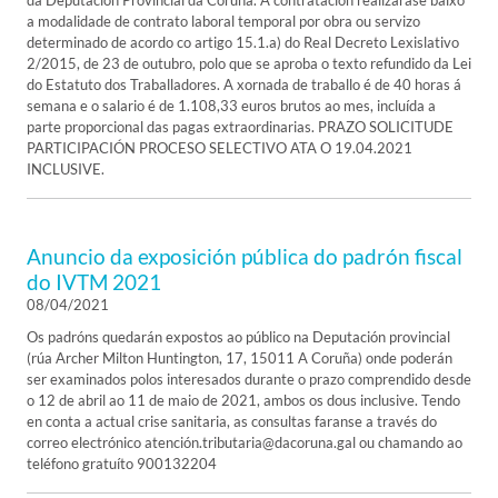
da Deputación Provincial da Coruña. A contratación realizarase baixo
a modalidade de contrato laboral temporal por obra ou servizo
determinado de acordo co artigo 15.1.a) do Real Decreto Lexislativo
2/2015, de 23 de outubro, polo que se aproba o texto refundido da Lei
do Estatuto dos Traballadores. A xornada de traballo é de 40 horas á
semana e o salario é de 1.108,33 euros brutos ao mes, incluída a
parte proporcional das pagas extraordinarias. PRAZO SOLICITUDE
PARTICIPACIÓN PROCESO SELECTIVO ATA O 19.04.2021
INCLUSIVE.
Anuncio da exposición pública do padrón fiscal
do IVTM 2021
08/04/2021
Os padróns quedarán expostos ao público na Deputación provincial
(rúa Archer Milton Huntington, 17, 15011 A Coruña) onde poderán
ser examinados polos interesados durante o prazo comprendido desde
o 12 de abril ao 11 de maio de 2021, ambos os dous inclusive. Tendo
en conta a actual crise sanitaria, as consultas faranse a través do
correo electrónico atención.tributaria@dacoruna.gal ou chamando ao
teléfono gratuíto 900132204