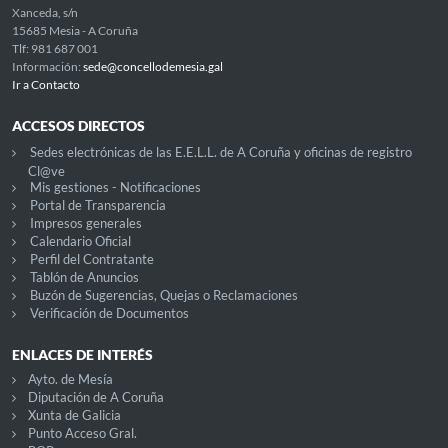
Xanceda, s/n
15685 Mesia - A Coruña
Tlf: 981 687 001
Información:
sede@concellodemesia.gal
Ir a Contacto
ACCESOS DIRECTOS
Sedes electrónicas de las E.E.L.L. de A Coruña y oficinas de registro
Cl@ve
Mis gestiones - Notificaciones
Portal de Transparencia
Impresos generales
Calendario Oficial
Perfil del Contratante
Tablón de Anuncios
Buzón de Sugerencias, Quejas o Reclamaciones
Verificación de Documentos
ENLACES DE INTERÉS
Ayto. de Mesía
Diputación de A Coruña
Xunta de Galicia
Punto Acceso Gral.