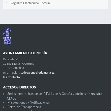
Registro Electrónico Común
AYUNTAMIENTO DE MESÍA
Xanceda, s/n
15685 Mesia - A Coruña
Tlf: 981 687 001
Información:
sede@concellodemesia.gal
Ir a Contacto
ACCESOS DIRECTOS
Sedes electrónicas de las E.E.L.L. de A Coruña y oficinas de registro
Cl@ve
Mis gestiones - Notificaciones
Portal de Transparencia