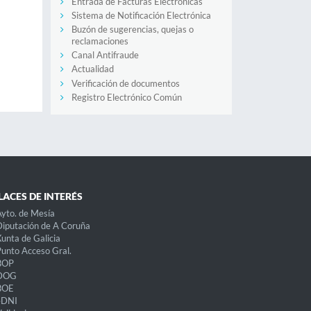
Entrada de Facturas Electrónicas
Sistema de Notificación Electrónica
Buzón de sugerencias, quejas o
reclamaciones
Canal Antifraude
Actualidad
Verificación de documentos
Registro Electrónico Común
LACES DE INTERÉS
yto. de Mesía
iputación de A Coruña
unta de Galicia
unto Acceso Gral.
BOP
DOG
BOE
eDNI