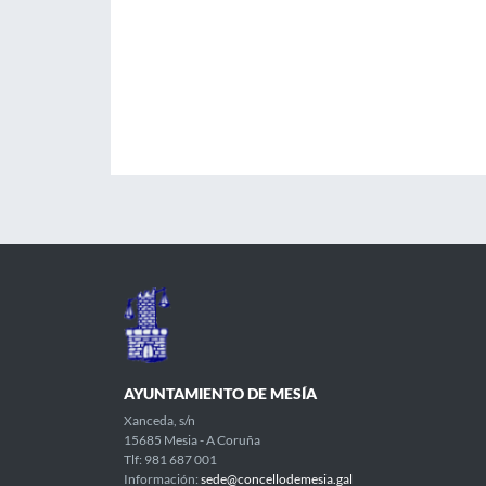
AYUNTAMIENTO DE MESÍA
Xanceda, s/n
15685 Mesia - A Coruña
Tlf: 981 687 001
Información:
sede@concellodemesia.gal