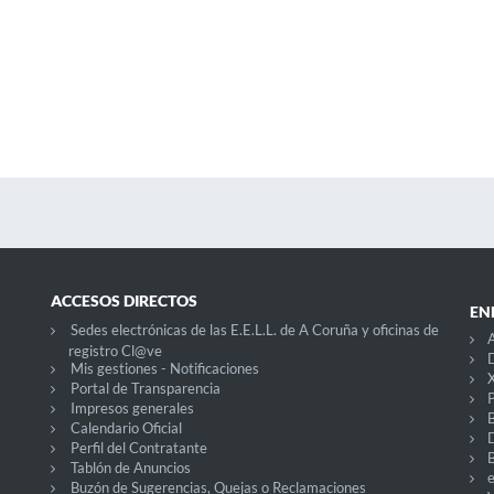
ACCESOS DIRECTOS
EN
Sedes electrónicas de las E.E.L.L. de A Coruña y oficinas de
A
registro Cl@ve
D
Mis gestiones - Notificaciones
X
Portal de Transparencia
P
Impresos generales
Calendario Oficial
Perfil del Contratante
Tablón de Anuncios
Buzón de Sugerencias, Quejas o Reclamaciones