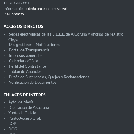
Tlf: 981 687 001
Información:
sede@concellodemesia.gal
Ir a Contacto
ACCESOS DIRECTOS
Sedes electrónicas de las E.E.L.L. de A Coruña y oficinas de registro
Cl@ve
Mis gestiones - Notificaciones
Portal de Transparencia
Impresos generales
Calendario Oficial
Perfil del Contratante
Tablón de Anuncios
Buzón de Sugerencias, Quejas o Reclamaciones
Verificación de Documentos
ENLACES DE INTERÉS
Ayto. de Mesía
Diputación de A Coruña
Xunta de Galicia
Punto Acceso Gral.
BOP
DOG