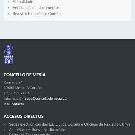
Actualidade
Verificación de documentos
Rexistro Electrónico Común
CONCELLO DE MESÍA
Xanceda, s/n
15685 Mesía - A Coruña
Tlf: 981 687 001
Información:
sede@concellodemesia.gal
Ir a Contacto
ACCESOS DIRECTOS
Sedes electrónicas das E.E.L.L. da Coruña e Oficinas de Rexistro Cl@ve
As miñas xestións - Notificacións