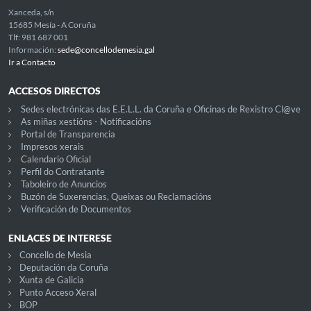
Xanceda, s/n
15685 Mesía - A Coruña
Tlf: 981 687 001
Información:
sede@concellodemesia.gal
Ir a Contacto
ACCESOS DIRECTOS
Sedes electrónicas das E.E.L.L. da Coruña e Oficinas de Rexistro Cl@ve
As miñas xestións - Notificacións
Portal de Transparencia
Impresos xerais
Calendario Oficial
Perfil do Contratante
Taboleiro de Anuncios
Buzón de Suxerencias, Queixas ou Reclamacións
Verificación de Documentos
ENLACES DE INTERESE
Concello de Mesia
Deputación da Coruña
Xunta de Galicia
Punto Acceso Xeral
BOP