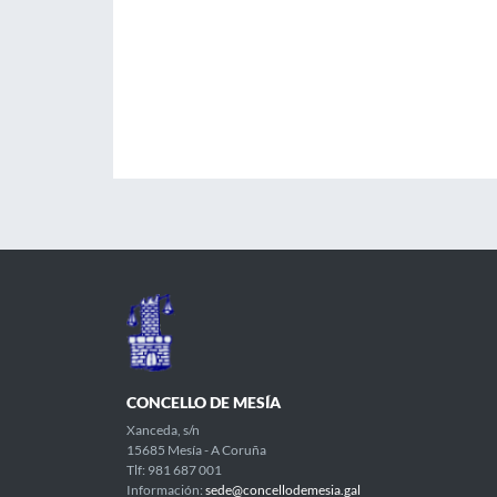
CONCELLO DE MESÍA
Xanceda, s/n
15685 Mesía - A Coruña
Tlf: 981 687 001
Información:
sede@concellodemesia.gal