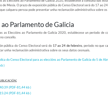
 as Eleccións ao Parlamento de Galicia 2020, establecese a consulta das lista
llo de Mesía. O prazo de exposición pública do Censo Electoral será do 17 ao 24
o que calquera persoa pode presentar unha reclamación administrativa sobre os
 ao Parlamento de Galicia
s as Eleccións ao Parlamento de Galicia 2020, establecese un período de c
 no concello.
ón pública do Censo Electoral será do
17 ao 24 de febreiro
, período no que c
ar unha reclamación administrativa sobre os seus datos cesnuais.
lica do Censo Electoral para as eleccións ao Parlamento de Galicia do 5 de Abr
b )
ublicación:
:40:39
(PDF-81,44 kb )
:15:24
(PDF-81,44 kb )