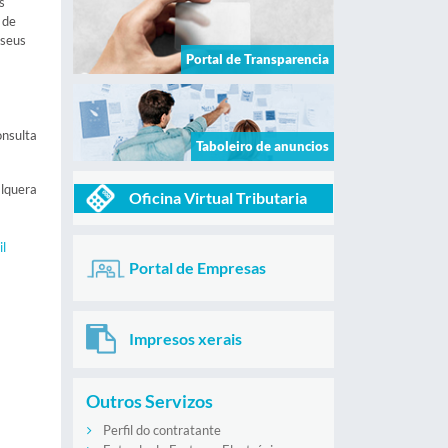
s
 de
 seus
Portal de Transparencia
onsulta
Taboleiro de anuncios
alquera
Oficina Virtual Tributaria
il
Portal de Empresas
Impresos xerais
Outros Servizos
Perfil do contratante