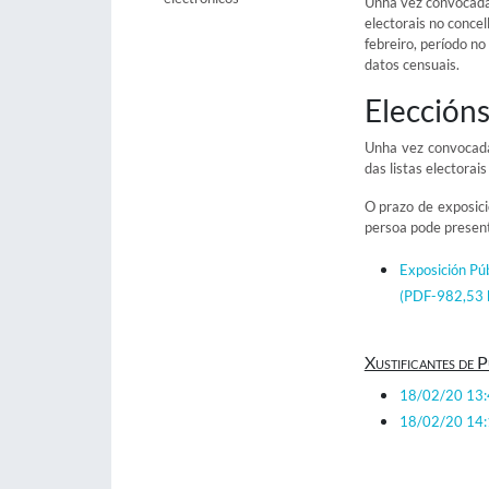
Unha vez convocadas
electorais no conce
febreiro, período n
datos censuais.
Eleccións
Unha vez convocada
das listas electorais
O prazo de exposici
persoa pode present
Exposición Púb
(PDF-982,53 k
Xustificantes de P
18/02/20 13
18/02/20 14