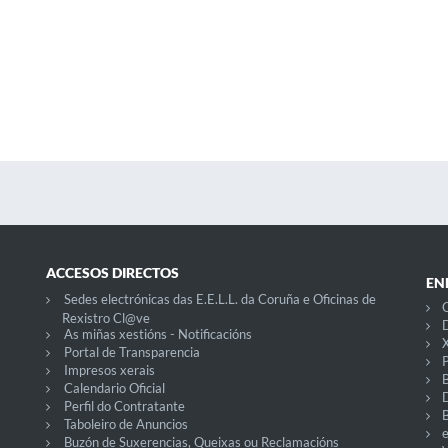
ACCESOS DIRECTOS
EN
Sedes electrónicas das E.E.L.L. da Coruña e Oficinas de
C
Rexistro Cl@ve
D
As miñas xestións - Notificacións
X
Portal de Transparencia
P
Impresos xerais
Calendario Oficial
Perfil do Contratante
Taboleiro de Anuncios
Buzón de Suxerencias, Queixas ou Reclamacións