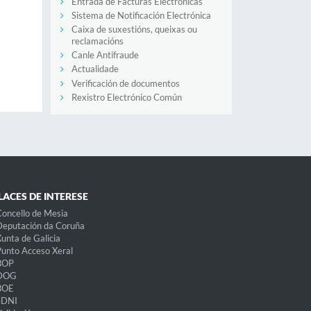
Entrada de Facturas Electrónicas
Sistema de Notificación Electrónica
Caixa de suxestións, queixas ou
reclamacións
Canle Antifraude
Actualidade
Verificación de documentos
Rexistro Electrónico Común
LACES DE INTERESE
oncello de Mesia
eputación da Coruña
unta de Galicia
unto Acceso Xeral
BOP
DOG
BOE
eDNI