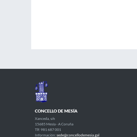
CONCELLO DE MESÍA
Xanceda, s/n
15685 Mesía - A Coruña
Tlf: 981 687 001
Información:
sede@concellodemesia.gal