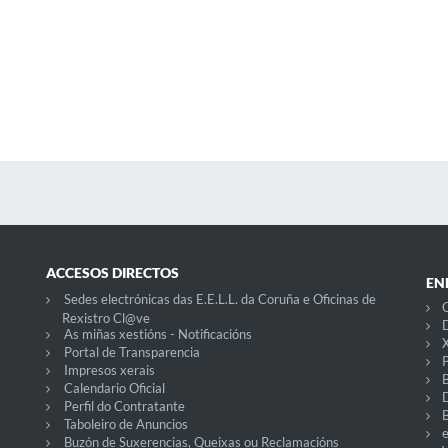
ACCESOS DIRECTOS
EN
Sedes electrónicas das E.E.L.L. da Coruña e Oficinas de
C
Rexistro Cl@ve
D
As miñas xestións - Notificacións
X
Portal de Transparencia
P
Impresos xerais
Calendario Oficial
Perfil do Contratante
Taboleiro de Anuncios
Buzón de Suxerencias, Queixas ou Reclamacións