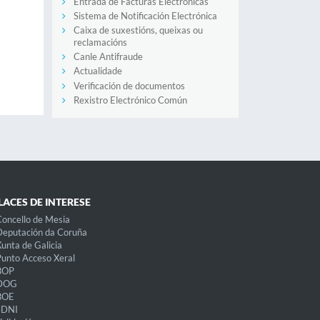
Entrada de Facturas Electrónicas
Sistema de Notificación Electrónica
Caixa de suxestións, queixas ou
reclamacións
Canle Antifraude
Actualidade
Verificación de documentos
Rexistro Electrónico Común
LACES DE INTERESE
oncello de Mesia
eputación da Coruña
unta de Galicia
unto Acceso Xeral
BOP
DOG
BOE
eDNI